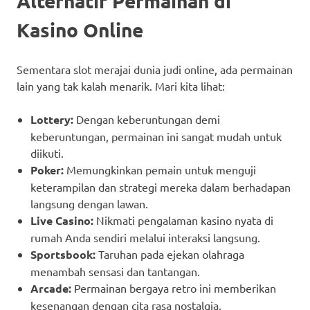
Alternatif Permainan di
Kasino Online
Sementara slot merajai dunia judi online, ada permainan
lain yang tak kalah menarik. Mari kita lihat:
Lottery:
Dengan keberuntungan demi
keberuntungan, permainan ini sangat mudah untuk
diikuti.
Poker:
Memungkinkan pemain untuk menguji
keterampilan dan strategi mereka dalam berhadapan
langsung dengan lawan.
Live Casino:
Nikmati pengalaman kasino nyata di
rumah Anda sendiri melalui interaksi langsung.
Sportsbook:
Taruhan pada ejekan olahraga
menambah sensasi dan tantangan.
Arcade:
Permainan bergaya retro ini memberikan
kesenangan dengan cita rasa nostalgia.