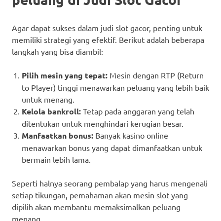
Agar dapat sukses dalam judi slot gacor, penting untuk
memiliki strategi yang efektif. Berikut adalah beberapa
langkah yang bisa diambil:
Pilih mesin yang tepat:
Mesin dengan RTP (Return
to Player) tinggi menawarkan peluang yang lebih baik
untuk menang.
Kelola bankroll:
Tetap pada anggaran yang telah
ditentukan untuk menghindari kerugian besar.
Manfaatkan bonus:
Banyak kasino online
menawarkan bonus yang dapat dimanfaatkan untuk
bermain lebih lama.
Seperti halnya seorang pembalap yang harus mengenali
setiap tikungan, pemahaman akan mesin slot yang
dipilih akan membantu memaksimalkan peluang
menang.