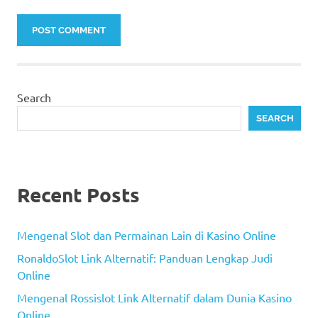
Search
SEARCH
Recent Posts
Mengenal Slot dan Permainan Lain di Kasino Online
RonaldoSlot Link Alternatif: Panduan Lengkap Judi
Online
Mengenal Rossislot Link Alternatif dalam Dunia Kasino
Online