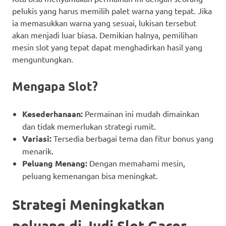
pelukis yang harus memilih palet warna yang tepat. Jika
ia memasukkan warna yang sesuai, lukisan tersebut
akan menjadi luar biasa. Demikian halnya, pemilihan
mesin slot yang tepat dapat menghadirkan hasil yang
menguntungkan.
Mengapa Slot?
Kesederhanaan:
Permainan ini mudah dimainkan
dan tidak memerlukan strategi rumit.
Variasi:
Tersedia berbagai tema dan fitur bonus yang
menarik.
Peluang Menang:
Dengan memahami mesin,
peluang kemenangan bisa meningkat.
Strategi Meningkatkan
peluang di Judi Slot Gacor