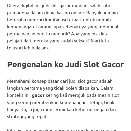
Di era digital ini, judi slot gacor menjadi salah satu
primadona dalam dunia kasino online. Banyak pemain
berusaha mencari kombinasi terbaik untuk meraih
kemenangan. Namun, apa sebenarnya yang membuat
permainan ini begitu menarik? Apa yang bisa kita
pelajari dari mereka yang sudah sukses? Mari kita
telusuri lebih dalam.
Pengenalan ke Judi Slot Gacor
Memahami konsep dasar dari judi slot gacor adalah
langkah pertama yang tidak boleh diabaikan. Dalam
konteks ini,
gacor
sering kali merujuk pada mesin slot
yang sering memberikan kemenangan. Tetapi, tidak
hanya itu; ia juga mencerminkan keberuntungan dan
strategi yang tepat.
Kita bisa menyamakan permainan ini dengan seorang