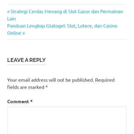
Previous
Post
Strategi Cerdas Menang di Slot Gacor dan Permainan
Post:
Lain
navigation
Next
Panduan Lengkap Gtatogel: Slot, Lotere, dan Casino
Post:
Online
LEAVE A REPLY
Your email address will not be published.
Required
fields are marked
*
Comment
*