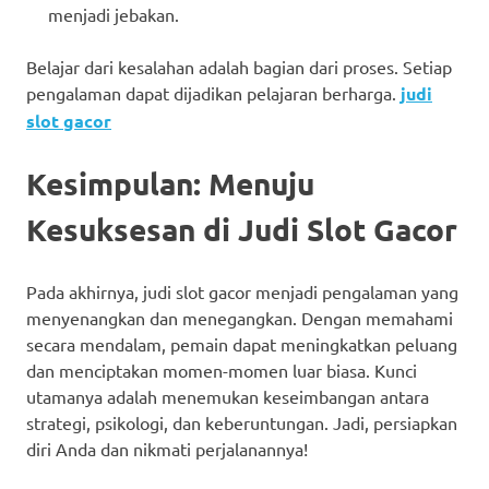
menjadi jebakan.
Belajar dari kesalahan adalah bagian dari proses. Setiap
pengalaman dapat dijadikan pelajaran berharga.
judi
slot gacor
Kesimpulan: Menuju
Kesuksesan di Judi Slot Gacor
Pada akhirnya, judi slot gacor menjadi pengalaman yang
menyenangkan dan menegangkan. Dengan memahami
secara mendalam, pemain dapat meningkatkan peluang
dan menciptakan momen-momen luar biasa. Kunci
utamanya adalah menemukan keseimbangan antara
strategi, psikologi, dan keberuntungan. Jadi, persiapkan
diri Anda dan nikmati perjalanannya!