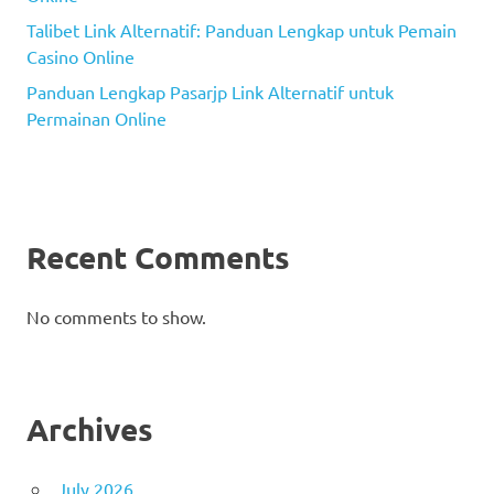
Talibet Link Alternatif: Panduan Lengkap untuk Pemain
Casino Online
Panduan Lengkap Pasarjp Link Alternatif untuk
Permainan Online
Recent Comments
No comments to show.
Archives
July 2026