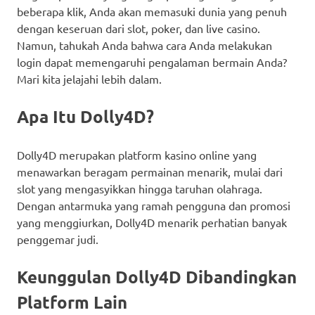
beberapa klik, Anda akan memasuki dunia yang penuh
dengan keseruan dari slot, poker, dan live casino.
Namun, tahukah Anda bahwa cara Anda melakukan
login dapat memengaruhi pengalaman bermain Anda?
Mari kita jelajahi lebih dalam.
Apa Itu Dolly4D?
Dolly4D merupakan platform kasino online yang
menawarkan beragam permainan menarik, mulai dari
slot yang mengasyikkan hingga taruhan olahraga.
Dengan antarmuka yang ramah pengguna dan promosi
yang menggiurkan, Dolly4D menarik perhatian banyak
penggemar judi.
Keunggulan Dolly4D Dibandingkan
Platform Lain