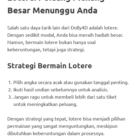
Besar Menunggu Anda
Salah satu daya tarik lain dari Dolly4D adalah lotere.
Dengan sedikit modal, Anda bisa meraih hadiah besar.
Namun, bermain lotere bukan hanya soal
keberuntungan, tetapi juga strategi.
Strategi Bermain Lotere
Pilih angka secara acak atau gunakan tanggal penting.
Ikuti hasil undian sebelumnya untuk analisis.
Jangan ragu untuk membeli lebih dari satu tiket
untuk meningkatkan peluang.
Dengan strategi yang tepat, lotere bisa menjadi pilihan
permainan yang sangat menguntungkan, meskipun
dibutuhkan keberuntungan dalam prosesnya.