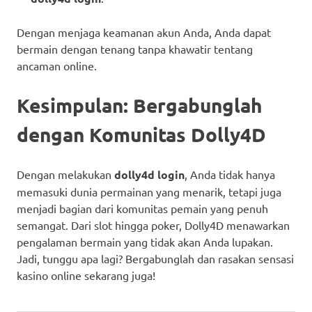
Dengan menjaga keamanan akun Anda, Anda dapat
bermain dengan tenang tanpa khawatir tentang
ancaman online.
Kesimpulan: Bergabunglah
dengan Komunitas Dolly4D
Dengan melakukan
dolly4d login
, Anda tidak hanya
memasuki dunia permainan yang menarik, tetapi juga
menjadi bagian dari komunitas pemain yang penuh
semangat. Dari slot hingga poker, Dolly4D menawarkan
pengalaman bermain yang tidak akan Anda lupakan.
Jadi, tunggu apa lagi? Bergabunglah dan rasakan sensasi
kasino online sekarang juga!