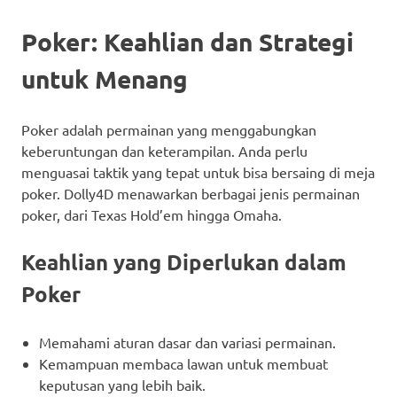
Poker: Keahlian dan Strategi
untuk Menang
Poker adalah permainan yang menggabungkan
keberuntungan dan keterampilan. Anda perlu
menguasai taktik yang tepat untuk bisa bersaing di meja
poker. Dolly4D menawarkan berbagai jenis permainan
poker, dari Texas Hold’em hingga Omaha.
Keahlian yang Diperlukan dalam
Poker
Memahami aturan dasar dan variasi permainan.
Kemampuan membaca lawan untuk membuat
keputusan yang lebih baik.