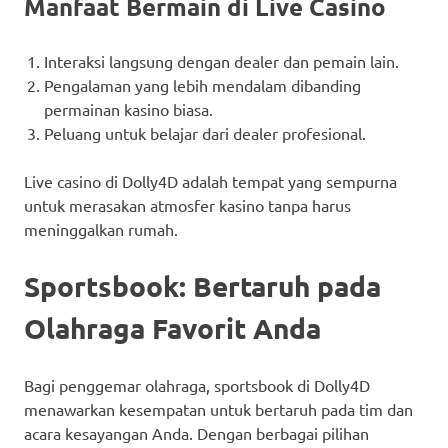
Manfaat Bermain di Live Casino
Interaksi langsung dengan dealer dan pemain lain.
Pengalaman yang lebih mendalam dibanding
permainan kasino biasa.
Peluang untuk belajar dari dealer profesional.
Live casino di Dolly4D adalah tempat yang sempurna
untuk merasakan atmosfer kasino tanpa harus
meninggalkan rumah.
Sportsbook: Bertaruh pada
Olahraga Favorit Anda
Bagi penggemar olahraga, sportsbook di Dolly4D
menawarkan kesempatan untuk bertaruh pada tim dan
acara kesayangan Anda. Dengan berbagai pilihan