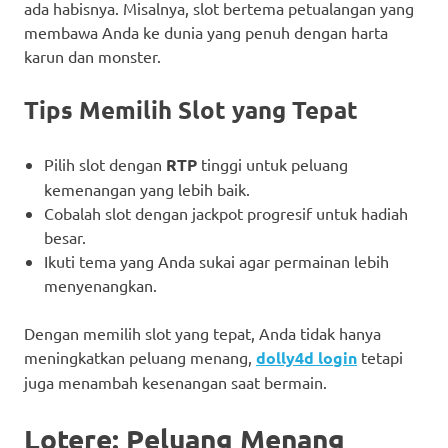
ada habisnya. Misalnya, slot bertema petualangan yang
membawa Anda ke dunia yang penuh dengan harta
karun dan monster.
Tips Memilih Slot yang Tepat
Pilih slot dengan
RTP
tinggi untuk peluang
kemenangan yang lebih baik.
Cobalah slot dengan jackpot progresif untuk hadiah
besar.
Ikuti tema yang Anda sukai agar permainan lebih
menyenangkan.
Dengan memilih slot yang tepat, Anda tidak hanya
meningkatkan peluang menang,
dolly4d login
tetapi
juga menambah kesenangan saat bermain.
Lotere: Peluang Menang