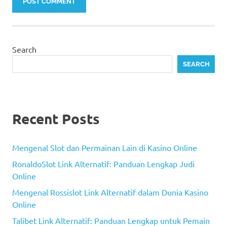
Search
SEARCH
Recent Posts
Mengenal Slot dan Permainan Lain di Kasino Online
RonaldoSlot Link Alternatif: Panduan Lengkap Judi
Online
Mengenal Rossislot Link Alternatif dalam Dunia Kasino
Online
Talibet Link Alternatif: Panduan Lengkap untuk Pemain