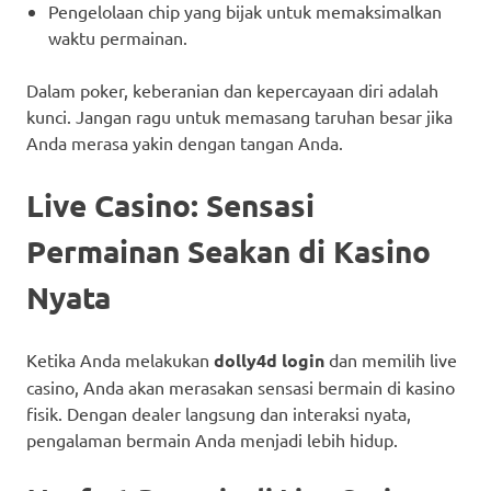
Pengelolaan chip yang bijak untuk memaksimalkan
waktu permainan.
Dalam poker, keberanian dan kepercayaan diri adalah
kunci. Jangan ragu untuk memasang taruhan besar jika
Anda merasa yakin dengan tangan Anda.
Live Casino: Sensasi
Permainan Seakan di Kasino
Nyata
Ketika Anda melakukan
dolly4d login
dan memilih live
casino, Anda akan merasakan sensasi bermain di kasino
fisik. Dengan dealer langsung dan interaksi nyata,
pengalaman bermain Anda menjadi lebih hidup.