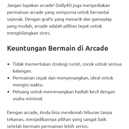
Jangan lupakan arcade! Dolly4D juga menyediakan
permainan arcade yang sempurna untuk bersantai
sejenak. Dengan grafis yang menarik dan gameplay
yang mudah, arcade adalah pilihan tepat untuk
menghilangkan stres.
Keuntungan Bermain di Arcade
Tidak memerlukan strategi rumit, cocok untuk semua
kalangan.
Permainan cepat dan menyenangkan, ideal untuk
mengisi waktu.
Peluang untuk memenangkan hadiah kecil dengan
usaha minimal.
Dengan arcade, Anda bisa menikmati hiburan tanpa
tekanan, menjadikannya pilihan yang sangat baik
setelah bermain permainan lebih serius.