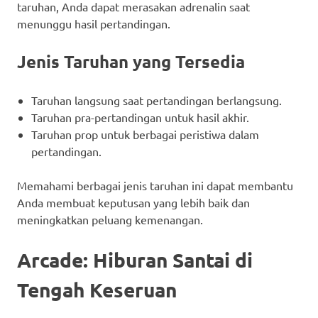
taruhan, Anda dapat merasakan adrenalin saat
menunggu hasil pertandingan.
Jenis Taruhan yang Tersedia
Taruhan langsung saat pertandingan berlangsung.
Taruhan pra-pertandingan untuk hasil akhir.
Taruhan prop untuk berbagai peristiwa dalam
pertandingan.
Memahami berbagai jenis taruhan ini dapat membantu
Anda membuat keputusan yang lebih baik dan
meningkatkan peluang kemenangan.
Arcade: Hiburan Santai di
Tengah Keseruan