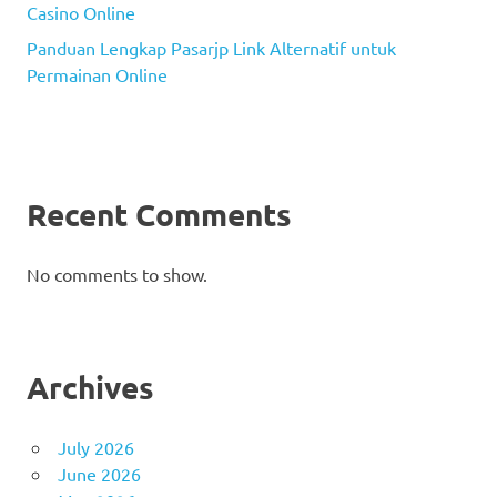
Casino Online
Panduan Lengkap Pasarjp Link Alternatif untuk
Permainan Online
Recent Comments
No comments to show.
Archives
July 2026
June 2026