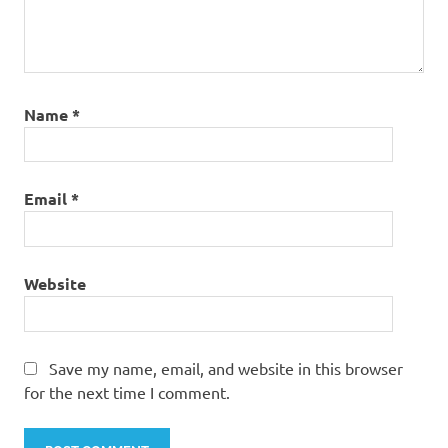
Name
*
Email
*
Website
Save my name, email, and website in this browser
for the next time I comment.