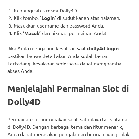
Kunjungi situs resmi Dolly4D.
Klik tombol
‘Login’
di sudut kanan atas halaman.
Masukkan username dan password Anda.
Klik
‘Masuk’
dan nikmati permainan Anda!
Jika Anda mengalami kesulitan saat
dolly4d login
,
pastikan bahwa detail akun Anda sudah benar.
Terkadang, kesalahan sederhana dapat menghambat
akses Anda.
Menjelajahi Permainan Slot di
Dolly4D
Permainan slot merupakan salah satu daya tarik utama
di Dolly4D. Dengan berbagai tema dan fitur menarik,
Anda dapat merasakan pengalaman bermain yang tidak