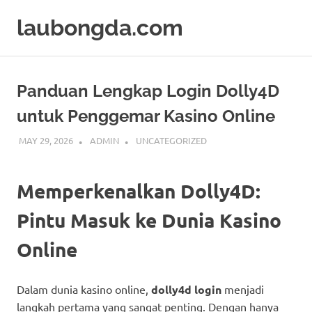
Skip
laubongda.com
to
content
Informasi
tentang
fitur
Panduan Lengkap Login Dolly4D
turbo
spin
untuk Penggemar Kasino Online
untuk
permainan
MAY 29, 2026
ADMIN
UNCATEGORIZED
cepat.
Memperkenalkan Dolly4D:
Pintu Masuk ke Dunia Kasino
Online
Dalam dunia kasino online,
dolly4d login
menjadi
langkah pertama yang sangat penting. Dengan hanya