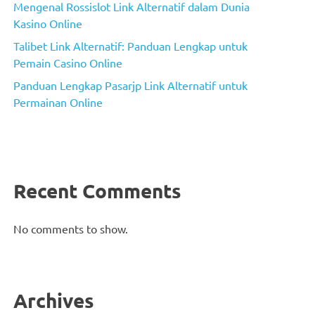
Mengenal Rossislot Link Alternatif dalam Dunia
Kasino Online
Talibet Link Alternatif: Panduan Lengkap untuk
Pemain Casino Online
Panduan Lengkap Pasarjp Link Alternatif untuk
Permainan Online
Recent Comments
No comments to show.
Archives