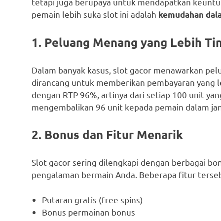
tetapi juga berupaya untuk mendapatkan keuntu
pemain lebih suka slot ini adalah
kemudahan dal
1. Peluang Menang yang Lebih Ti
Dalam banyak kasus, slot gacor menawarkan pel
dirancang untuk memberikan pembayaran yang lebi
dengan RTP 96%, artinya dari setiap 100 unit ya
mengembalikan 96 unit kepada pemain dalam jan
2. Bonus dan Fitur Menarik
Slot gacor sering dilengkapi dengan berbagai bo
pengalaman bermain Anda. Beberapa fitur tersebu
Putaran gratis (free spins)
Bonus permainan bonus