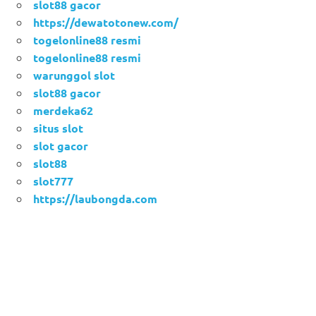
slot88 gacor
https://dewatotonew.com/
togelonline88 resmi
togelonline88 resmi
warunggol slot
slot88 gacor
merdeka62
situs slot
slot gacor
slot88
slot777
https://laubongda.com