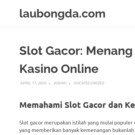
Skip
laubongda.com
to
content
Informasi
tentang
fitur
turbo
Slot Gacor: Menang
spin
untuk
permainan
Kasino Online
cepat.
APRIL 17, 2026
ADMIN
UNCATEGORIZED
Memahami Slot Gacor dan K
Slot gacor merupakan istilah yang mulai populer
yang memberikan banyak kemenangan bukanlah s