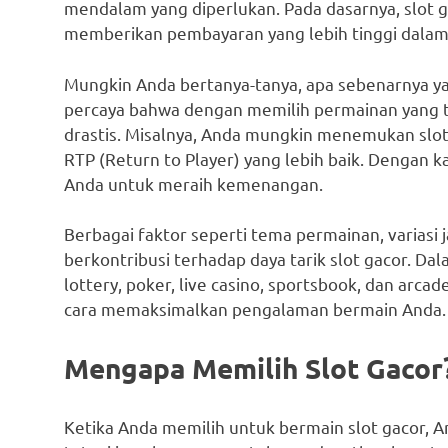
mendalam yang diperlukan. Pada dasarnya, slot 
memberikan pembayaran yang lebih tinggi dalam
Mungkin Anda bertanya-tanya, apa sebenarnya yan
percaya bahwa dengan memilih permainan yang 
drastis. Misalnya, Anda mungkin menemukan slot
RTP (Return to Player) yang lebih baik. Dengan ka
Anda untuk meraih kemenangan.
Berbagai faktor seperti tema permainan, variasi
berkontribusi terhadap daya tarik slot gacor. Dalam
lottery, poker, live casino, sportsbook, dan ar
cara memaksimalkan pengalaman bermain Anda.
Mengapa Memilih Slot Gacor
Ketika Anda memilih untuk bermain slot gacor, 