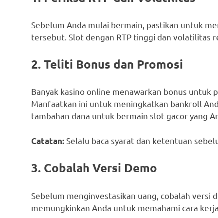
Sebelum Anda mulai bermain, pastikan untuk meme
tersebut. Slot dengan RTP tinggi dan volatilitas
2. Teliti Bonus dan Promosi
Banyak kasino online menawarkan bonus untuk p
Manfaatkan ini untuk meningkatkan bankroll A
tambahan dana untuk bermain slot gacor yang And
Selalu baca syarat dan ketentuan sebe
Catatan:
3. Cobalah Versi Demo
Sebelum menginvestasikan uang, cobalah versi de
memungkinkan Anda untuk memahami cara kerja p