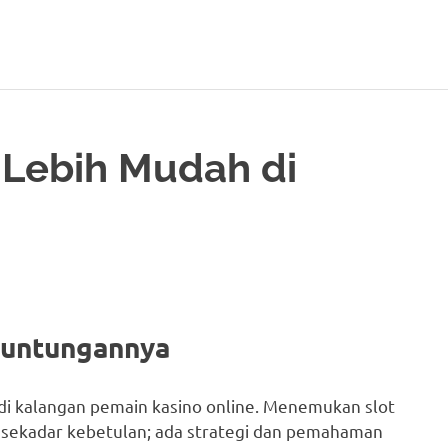
 Lebih Mudah di
euntungannya
 di kalangan pemain kasino online. Menemukan slot
ekadar kebetulan; ada strategi dan pemahaman