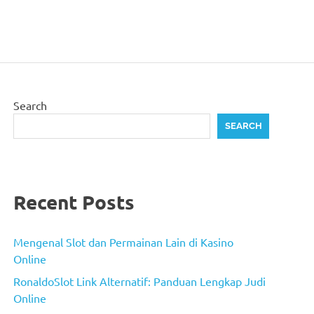
Search
SEARCH
Recent Posts
Mengenal Slot dan Permainan Lain di Kasino
Online
RonaldoSlot Link Alternatif: Panduan Lengkap Judi
Online