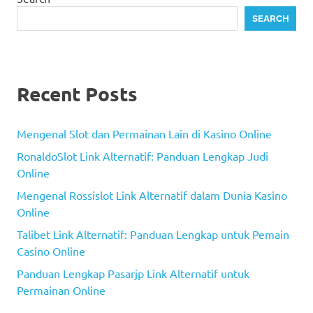
SEARCH
Recent Posts
Mengenal Slot dan Permainan Lain di Kasino Online
RonaldoSlot Link Alternatif: Panduan Lengkap Judi
Online
Mengenal Rossislot Link Alternatif dalam Dunia Kasino
Online
Talibet Link Alternatif: Panduan Lengkap untuk Pemain
Casino Online
Panduan Lengkap Pasarjp Link Alternatif untuk
Permainan Online