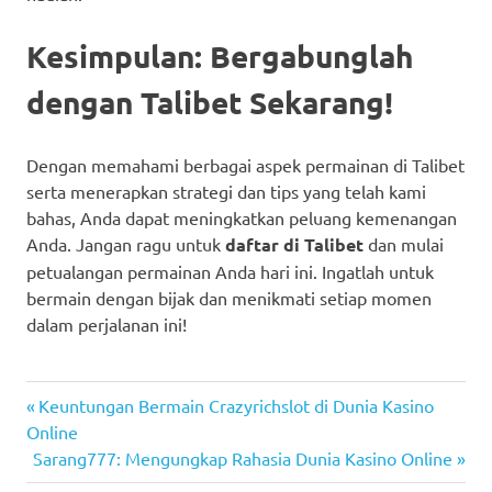
Kesimpulan: Bergabunglah
dengan Talibet Sekarang!
Dengan memahami berbagai aspek permainan di Talibet
serta menerapkan strategi dan tips yang telah kami
bahas, Anda dapat meningkatkan peluang kemenangan
Anda. Jangan ragu untuk
daftar di Talibet
dan mulai
petualangan permainan Anda hari ini. Ingatlah untuk
bermain dengan bijak dan menikmati setiap momen
dalam perjalanan ini!
Previous
Post
Keuntungan Bermain Crazyrichslot di Dunia Kasino
Post:
Online
navigation
Next
Sarang777: Mengungkap Rahasia Dunia Kasino Online
Post: