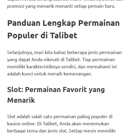
promosi yang menarik menanti setiap pemain baru.
Panduan Lengkap Permainan
Populer di Talibet
Selanjutnya, mari kita bahas beberapa jenis permainan
yang dapat Anda nikmati di Talibet. Tiap permainan
memiliki karakteristiknya sendiri, dan memahami ini
adalah kunci untuk meraih kemenangan.
Slot: Permainan Favorit yang
Menarik
Slot adalah salah satu permainan paling populer di
kasino online. Di Talibet, Anda akan menemukan
berbagai tema dan jenis slot. Setiap mesin memiliki