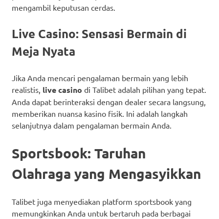
mengambil keputusan cerdas.
Live Casino: Sensasi Bermain di
Meja Nyata
Jika Anda mencari pengalaman bermain yang lebih
realistis,
live casino
di Talibet adalah pilihan yang tepat.
Anda dapat berinteraksi dengan dealer secara langsung,
memberikan nuansa kasino fisik. Ini adalah langkah
selanjutnya dalam pengalaman bermain Anda.
Sportsbook: Taruhan
Olahraga yang Mengasyikkan
Talibet juga menyediakan platform sportsbook yang
memungkinkan Anda untuk bertaruh pada berbagai