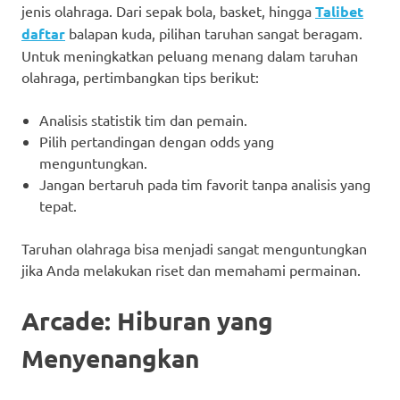
jenis olahraga. Dari sepak bola, basket, hingga
Talibet
daftar
balapan kuda, pilihan taruhan sangat beragam.
Untuk meningkatkan peluang menang dalam taruhan
olahraga, pertimbangkan tips berikut:
Analisis statistik tim dan pemain.
Pilih pertandingan dengan odds yang
menguntungkan.
Jangan bertaruh pada tim favorit tanpa analisis yang
tepat.
Taruhan olahraga bisa menjadi sangat menguntungkan
jika Anda melakukan riset dan memahami permainan.
Arcade: Hiburan yang
Menyenangkan