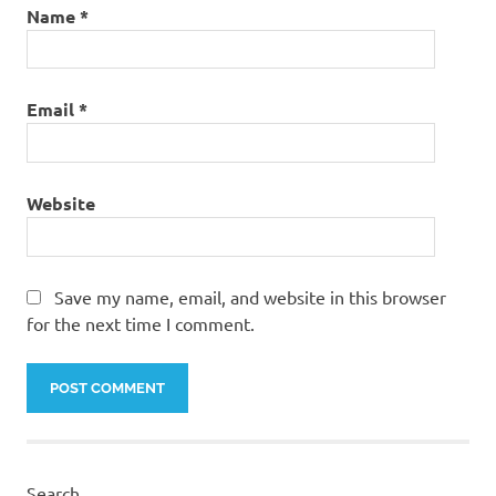
Name
*
Email
*
Website
Save my name, email, and website in this browser
for the next time I comment.
Search