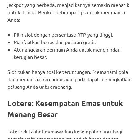
jackpot yang berbeda, menjadikannya semakin menarik
untuk dicoba. Berikut beberapa tips untuk membantu
Anda:
Pilih slot dengan persentase RTP yang tinggi.
Manfaatkan bonus dan putaran gratis.
Atur anggaran bermain Anda untuk menghindari
kerugian besar.
Slot bukan hanya soal keberuntungan. Memahami pola
dan memanfaatkan bonus yang ada dapat meningkatkan
peluang Anda untuk menang.
Lotere: Kesempatan Emas untuk
Menang Besar
Lotere di Talibet menawarkan kesempatan unik bagi
pemain untuk memenangkan hadiah besar dengan