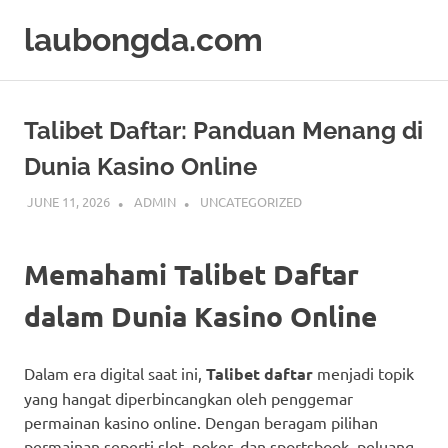
Skip
laubongda.com
to
content
Informasi
tentang
fitur
Talibet Daftar: Panduan Menang di
turbo
spin
Dunia Kasino Online
untuk
permainan
JUNE 11, 2026
ADMIN
UNCATEGORIZED
cepat.
Memahami Talibet Daftar
dalam Dunia Kasino Online
Dalam era digital saat ini,
Talibet daftar
menjadi topik
yang hangat diperbincangkan oleh penggemar
permainan kasino online. Dengan beragam pilihan
permainan seperti slot, poker, dan sportsbook, peluang