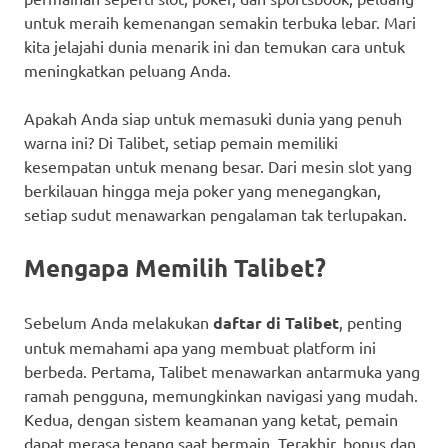
untuk meraih kemenangan semakin terbuka lebar. Mari
kita jelajahi dunia menarik ini dan temukan cara untuk
meningkatkan peluang Anda.
Apakah Anda siap untuk memasuki dunia yang penuh
warna ini? Di Talibet, setiap pemain memiliki
kesempatan untuk menang besar. Dari mesin slot yang
berkilauan hingga meja poker yang menegangkan,
setiap sudut menawarkan pengalaman tak terlupakan.
Mengapa Memilih Talibet?
Sebelum Anda melakukan
daftar di Talibet
, penting
untuk memahami apa yang membuat platform ini
berbeda. Pertama, Talibet menawarkan antarmuka yang
ramah pengguna, memungkinkan navigasi yang mudah.
Kedua, dengan sistem keamanan yang ketat, pemain
dapat merasa tenang saat bermain. Terakhir, bonus dan